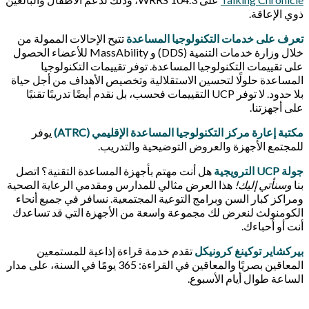
ذوي الإعاقة.
تعرف على خدمات التكنولوجيا المساعدة
تتيح الإحالات الممولة من
خلال وزارة خدمات التنمية (DDS) و MassAbility للأعضاء الحصول
على تقييمات التكنولوجيا المساعدة. توفر تقييمات التكنولوجيا
المساعدة حلولًا لتحسين الاستقلالية وتخصيص الأهداف من أجل حياة
بلا حدود. لا توفر UCP التقييمات فحسب، بل نقدم أيضًا تدريبًا تقنيًا
على أجهزتنا.
مكتبة إعارة مركز التكنولوجيا المساعدة الإقليمي (ATRC)
يوفر
للمجتمع الأجهزة والعروض التوضيحية والتدريب.
جولة UCP الترويجية
هل أنت مهتم بأجهزة المساعدة التقنية؟ اتصل
بنا
وسنأتي إليك!
هذا العرض مثالي للمدارس ومقدمي الرعاية الصحية
ومراكز كبار السن وبرامج التوعية المجتمعية. نسافر في جميع أنحاء
الكومنولث لنعرض لك مجموعة واسعة من الأجهزة التي قد تساعدك
أنت أو أحباءك.
بيركشاير توكينغ كرونيكل
تقدم خدمة قراءة إذاعية للمستمعين
المعاقين بصريًا والمعاقين في القراءة: 365 يومًا في السنة، على مدار
الساعة طوال أيام الأسبوع.