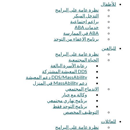
للأطفال
نظرة عامة على البرامج
التدخل المبكر
براعم اجتماعية
خدمات ABA
ABA في الممارسة
برنامج الإعفاء من التوحد
للبالغين
نظرة عامة على البرامج
الحياة المجتمعية
رعاية الأسرة البالغة
DDS المعيشة المشتركة
DDS/MassAbility دعم المعيشة
دعم MassAbility في المنزل
الاندماج المجتمعي
وكالة مع خيار
برنامج نهاري مجتمعي
برنامج التوحد فقط
التوظيف المخصص
للعائلات
نظرة عامة على البرامج