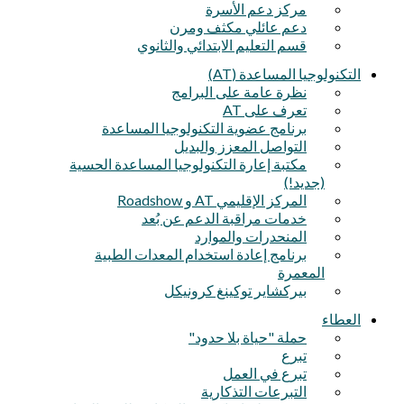
مركز دعم الأسرة
دعم عائلي مكثف ومرن
قسم التعليم الابتدائي والثانوي
التكنولوجيا المساعدة (AT)
نظرة عامة على البرامج
تعرف على AT
برنامج عضوية التكنولوجيا المساعدة
التواصل المعزز والبديل
مكتبة إعارة التكنولوجيا المساعدة الحسية
(جديد!)
المركز الإقليمي AT و Roadshow
خدمات مراقبة الدعم عن بُعد
المنحدرات والموارد
برنامج إعادة استخدام المعدات الطبية
المعمرة
بيركشاير توكينغ كرونيكل
العطاء
حملة "حياة بلا حدود"
تبرع
تبرع في العمل
التبرعات التذكارية