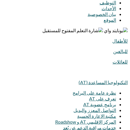
التوظيف
الأحداث
بيان الخصوصية
الموقع
للأطفال
للبالغين
للعائلات
التكنولوجيا المساعدة (AT)
نظرة عامة على البرامج
تعرف على AT
برنامج عضوية AT
التواصل المعزز والبديل
مكتبة الإعارة الحسية
المركز الإقليمي AT و Roadshow
خدمات مراقبة الدعم عن بُعد