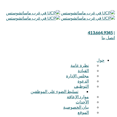
تقليل
إعادة
زيادة
413.664.9345
|
حجم
اتصل بنا
ضبط
حجم
الخط.
حجم
الخط.
الخط.
حول
نظرة عامة
القيادة
مجلس الإدارة
الدعوة
التوظيف
تسليط الضوء على الموظفين
موارد الإعاقة
الأحداث
بيان الخصوصية
الموقع