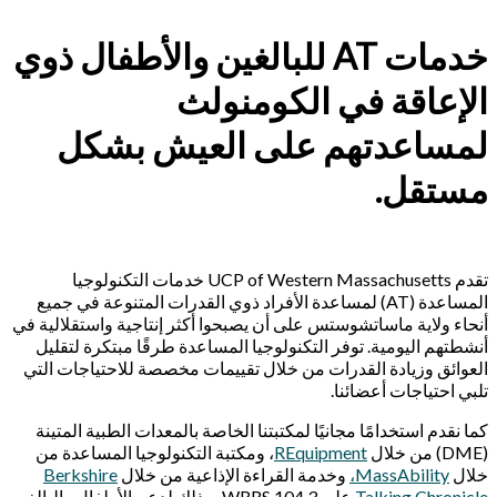
خدمات AT للبالغين والأطفال ذوي
الإعاقة في الكومنولث
لمساعدتهم على العيش بشكل
مستقل.
تقدم UCP of Western Massachusetts خدمات التكنولوجيا
المساعدة (AT) لمساعدة الأفراد ذوي القدرات المتنوعة في جميع
أنحاء ولاية ماساتشوستس على أن يصبحوا أكثر إنتاجية واستقلالية في
أنشطتهم اليومية. توفر التكنولوجيا المساعدة طرقًا مبتكرة لتقليل
العوائق وزيادة القدرات من خلال تقييمات مخصصة للاحتياجات التي
تلبي احتياجات أعضائنا.
كما نقدم استخدامًا مجانيًا
لمكتبتنا الخاصة بالمعدات الطبية المتينة
(DME) من خلال
REquipment
، ومكتبة التكنولوجيا المساعدة من
خلال
MassAbility،
وخدمة القراءة الإذاعية من خلال
Berkshire
Talking Chronicle
على WRRS 104.3، وذلك لدعم الأطفال والبالغين