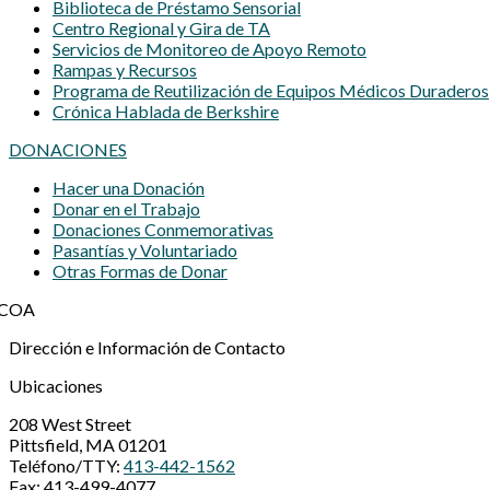
Biblioteca de Préstamo Sensorial
Centro Regional y Gira de TA
Servicios de Monitoreo de Apoyo Remoto
Rampas y Recursos
Programa de Reutilización de Equipos Médicos Duraderos
Crónica Hablada de Berkshire
DONACIONES
Hacer una Donación
Donar en el Trabajo
Donaciones Conmemorativas
Pasantías y Voluntariado
Otras Formas de Donar
Dirección e Información de Contacto
Ubicaciones
208 West Street
Pittsfield, MA 01201
Teléfono/TTY:
413-442-1562
Fax: 413-499-4077