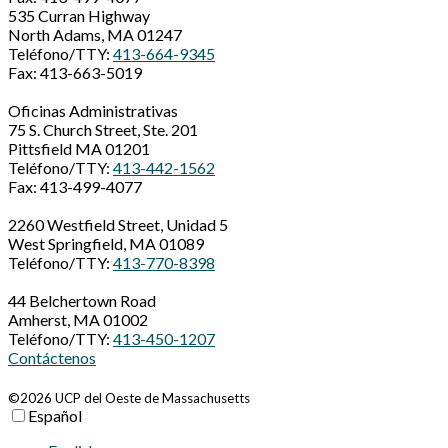
535 Curran Highway
North Adams, MA 01247
Teléfono/TTY:
413-664-9345
Fax: 413-663-5019
Oficinas Administrativas
75 S. Church Street, Ste. 201
Pittsfield MA 01201
Teléfono/TTY:
413-442-1562
Fax: 413-499-4077
2260 Westfield Street, Unidad 5
West Springfield, MA 01089
Teléfono/TTY:
413-770-8398
44 Belchertown Road
Amherst, MA 01002
Teléfono/TTY:
413-450-1207
Contáctenos
©2026 UCP del Oeste de Massachusetts
Español