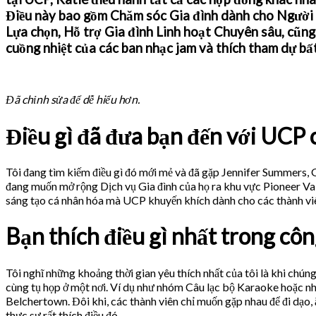
Điều này bao gồm Chăm sóc Gia đình dành cho Người 
Lựa chọn, Hỗ trợ Gia đình Linh hoạt Chuyên sâu, cũng
cuồng nhiệt của các ban nhạc jam và thích tham dự bấ
Đã chỉnh sửa để dễ hiểu hơn.
Điều gì đã đưa bạn đến với UCP
Tôi đang tìm kiếm điều gì đó mới mẻ và đã gặp Jennifer Summers,
đang muốn mở rộng Dịch vụ Gia đình của họ ra khu vực Pioneer Val
sáng tạo cá nhân hóa mà UCP khuyến khích dành cho các thành vi
Bạn thích điều gì nhất trong côn
Tôi nghĩ những khoảng thời gian yêu thích nhất của tôi là khi chúng
cùng tụ họp ở một nơi. Ví dụ như nhóm Câu lạc bộ Karaoke hoặc n
Belchertown. Đôi khi, các thành viên chỉ muốn gặp nhau để đi dạo, ă
thực sự rất thích điều đó.