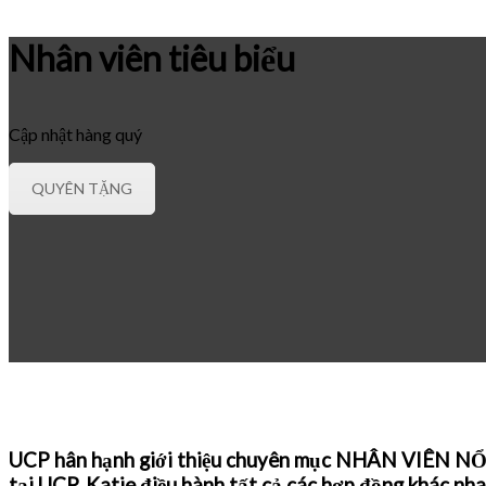
Nhân viên tiêu biểu
Cập nhật hàng quý
QUYÊN TẶNG
UCP hân hạnh giới thiệu chuyên mục NHÂN VIÊN NỔI B
tại UCP, Katie điều hành tất cả các hợp đồng khác nh