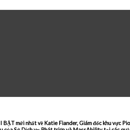
ẬT mới nhất về Katie Fiander, Giám đốc khu vực Pione
au của Sở Dịch vụ Phát triển và MassAbility tại các q