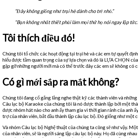
“Đây không giống như trại hè dành cho trẻ nhỏ.”
“Bạn không nhất thiết phải làm mọi thứ họ nói ngay lập tức.
Tôi thích điều đó!
Chúng tôi tổ chức các hoạt động tại trại hè và các em tự quyết đị
hiểu được tầm quan trọng của sự lựa chọn và đó là LỰA CHỌN củ
gặp gỡ những người mới mà có thể trước đây các em sẽ không có cơ
Có gì mới sắp ra mắt không?
Chúng tôi đang cố gắng lắng nghe thật kỹ các thành viên và những 
Câu lạc bộ Karaoke của chúng tôi là nó được thành lập bởi một thà
được nhóm hát nào cho anh ấy tham gia vì thời gian rảnh của anh ấy r
trợ của nhân viên, bắt đầu thành lập câu lạc bộ. Đó giống như một cơ
Và nhóm Câu lạc bộ Nghệ thuật của chúng ta cũng sẽ như vậy. Một 
của nhân viên, sẽ là người sáng lập câu lạc bộ này. Họ đã cùng nha