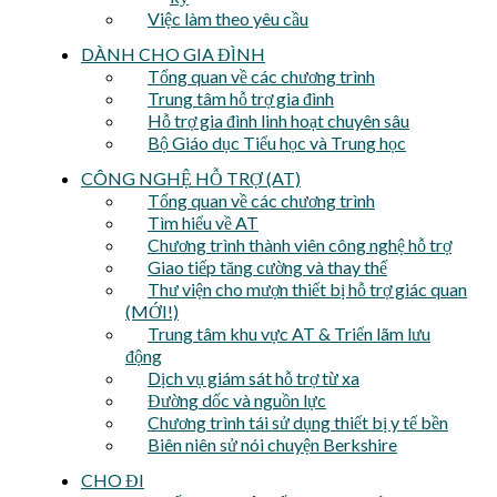
Việc làm theo yêu cầu
DÀNH CHO GIA ĐÌNH
Tổng quan về các chương trình
Trung tâm hỗ trợ gia đình
Hỗ trợ gia đình linh hoạt chuyên sâu
Bộ Giáo dục Tiểu học và Trung học
CÔNG NGHỆ HỖ TRỢ (AT)
Tổng quan về các chương trình
Tìm hiểu về AT
Chương trình thành viên công nghệ hỗ trợ
Giao tiếp tăng cường và thay thế
Thư viện cho mượn thiết bị hỗ trợ giác quan
(MỚI!)
Trung tâm khu vực AT & Triển lãm lưu
động
Dịch vụ giám sát hỗ trợ từ xa
Đường dốc và nguồn lực
Chương trình tái sử dụng thiết bị y tế bền
Biên niên sử nói chuyện Berkshire
CHO ĐI