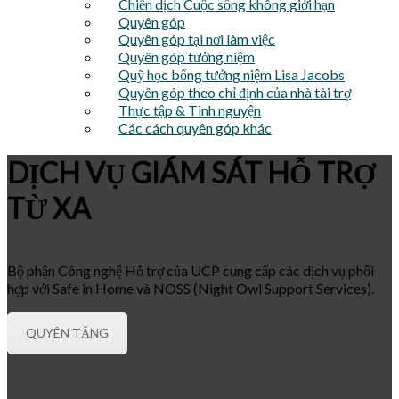
Chiến dịch Cuộc sống không giới hạn
Quyên góp
Quyên góp tại nơi làm việc
Quyên góp tưởng niệm
Quỹ học bổng tưởng niệm Lisa Jacobs
Quyên góp theo chỉ định của nhà tài trợ
Thực tập & Tình nguyện
Các cách quyên góp khác
DỊCH VỤ GIÁM SÁT HỖ TRỢ
TỪ XA
Bộ phận Công nghệ Hỗ trợ của UCP cung cấp các dịch vụ phối
hợp với Safe in Home và NOSS (Night Owl Support Services).
QUYÊN TẶNG