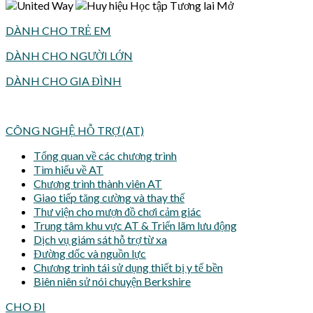
DÀNH CHO TRẺ EM
DÀNH CHO NGƯỜI LỚN
DÀNH CHO GIA ĐÌNH
CÔNG NGHỆ HỖ TRỢ (AT)
Tổng quan về các chương trình
Tìm hiểu về AT
Chương trình thành viên AT
Giao tiếp tăng cường và thay thế
Thư viện cho mượn đồ chơi cảm giác
Trung tâm khu vực AT & Triển lãm lưu động
Dịch vụ giám sát hỗ trợ từ xa
Đường dốc và nguồn lực
Chương trình tái sử dụng thiết bị y tế bền
Biên niên sử nói chuyện Berkshire
CHO ĐI