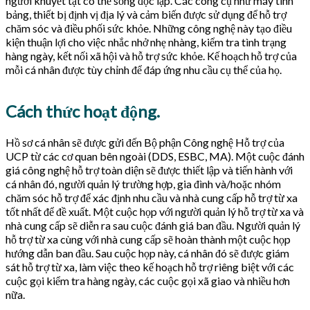
người khuyết tật có thể sống độc lập. Các công cụ như máy tính
bảng, thiết bị định vị địa lý và cảm biến được sử dụng để hỗ trợ
chăm sóc và điều phối sức khỏe. Những công nghệ này tạo điều
kiện thuận lợi cho việc nhắc nhở nhẹ nhàng, kiểm tra tình trạng
hàng ngày, kết nối xã hội và hỗ trợ sức khỏe. Kế hoạch hỗ trợ của
mỗi cá nhân được tùy chỉnh để đáp ứng nhu cầu cụ thể của họ.
Cách thức hoạt động.
Hồ sơ cá nhân sẽ được gửi đến Bộ phận Công nghệ Hỗ trợ của
UCP từ các cơ quan bên ngoài (DDS, ESBC, MA). Một cuộc đánh
giá công nghệ hỗ trợ toàn diện sẽ được thiết lập và tiến hành với
cá nhân đó, người quản lý trường hợp, gia đình và/hoặc nhóm
chăm sóc hỗ trợ để xác định nhu cầu và nhà cung cấp hỗ trợ từ xa
tốt nhất để đề xuất. Một cuộc họp với người quản lý hỗ trợ từ xa và
nhà cung cấp sẽ diễn ra sau cuộc đánh giá ban đầu. Người quản lý
hỗ trợ từ xa cùng với nhà cung cấp sẽ hoàn thành một cuộc họp
hướng dẫn ban đầu. Sau cuộc họp này, cá nhân đó sẽ được giám
sát hỗ trợ từ xa, làm việc theo kế hoạch hỗ trợ riêng biệt với các
cuộc gọi kiểm tra hàng ngày, các cuộc gọi xã giao và nhiều hơn
nữa.