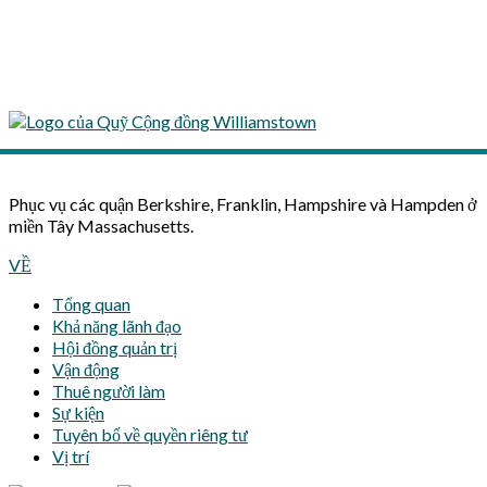
Phục vụ các quận Berkshire, Franklin, Hampshire và Hampden ở
miền Tây Massachusetts.
VỀ
Tổng quan
Khả năng lãnh đạo
Hội đồng quản trị
Vận động
Thuê người làm
Sự kiện
Tuyên bố về quyền riêng tư
Vị trí