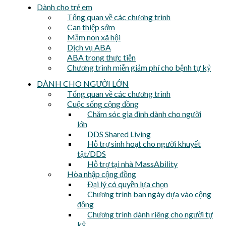
Dành cho trẻ em
Tổng quan về các chương trình
Can thiệp sớm
Mầm non xã hội
Dịch vụ ABA
ABA trong thực tiễn
Chương trình miễn giảm phí cho bệnh tự kỷ
DÀNH CHO NGƯỜI LỚN
Tổng quan về các chương trình
Cuộc sống cộng đồng
Chăm sóc gia đình dành cho người
lớn
DDS Shared Living
Hỗ trợ sinh hoạt cho người khuyết
tật/DDS
Hỗ trợ tại nhà MassAbility
Hòa nhập cộng đồng
Đại lý có quyền lựa chọn
Chương trình ban ngày dựa vào cộng
đồng
Chương trình dành riêng cho người tự
kỷ