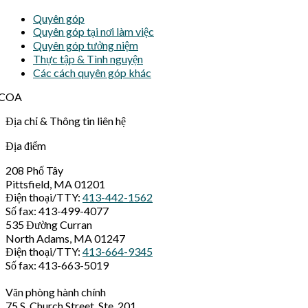
Quyên góp
Quyên góp tại nơi làm việc
Quyên góp tưởng niệm
Thực tập & Tình nguyện
Các cách quyên góp khác
Địa chỉ & Thông tin liên hệ
Địa điểm
208 Phố Tây
Pittsfield, MA 01201
Điện thoại/TTY:
413-442-1562
Số fax: 413-499-4077
535 Đường Curran
North Adams, MA 01247
Điện thoại/TTY:
413-664-9345
Số fax: 413-663-5019
Văn phòng hành chính
75 S. Church Street, Ste. 201