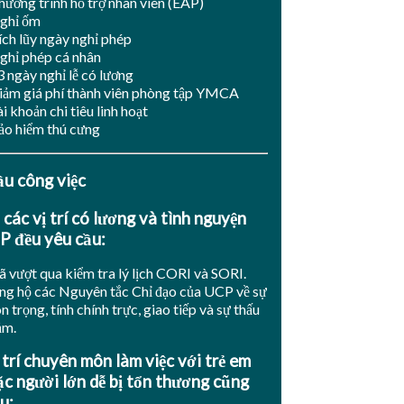
hương trình hỗ trợ nhân viên (EAP)
ghỉ ốm
ích lũy ngày nghỉ phép
ghỉ phép cá nhân
3 ngày nghỉ lễ có lương
iảm giá phí thành viên phòng tập YMCA
i khoản chi tiêu linh hoạt
ảo hiểm thú cưng
ầu
công việc
 các vị trí có lương và tình nguyện
P đều yêu cầu:
ã vượt qua kiểm tra lý lịch CORI và SORI.
ng hộ các Nguyên tắc Chỉ đạo của UCP về sự
n trọng, tính chính trực, giao tiếp và sự thấu
ảm.
 trí chuyên môn làm việc với trẻ em
c người lớn dễ bị tổn thương cũng
u: