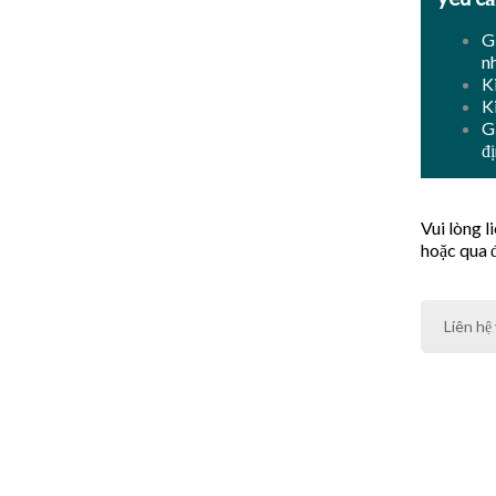
G
n
K
K
G
đ
Vui lòng 
hoặc qua đ
Liên hệ