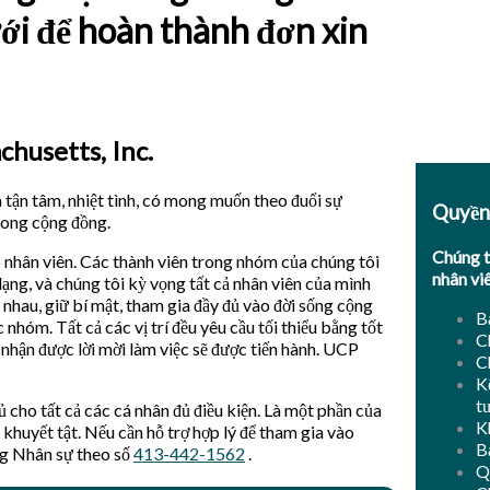
ưới để hoàn thành đơn xin
chusetts, Inc.
ận tâm, nhiệt tình, có mong muốn theo đuổi sự
Quyền
trong cộng đồng.
Chúng t
o nhân viên. Các thành viên trong nhóm của chúng tôi
nhân vi
dạng, và chúng tôi kỳ vọng tất cả nhân viên của mình
n nhau, giữ bí mật, tham gia đầy đủ vào đời sống cộng
B
nhóm. Tất cả các vị trí đều yêu cầu tối thiểu bằng tốt
C
 nhận được lời mời làm việc sẽ được tiến hành. UCP
C
K
t
cho tất cả các cá nhân đủ điều kiện. Là một phần của
K
khuyết tật. Nếu cần hỗ trợ hợp lý để tham gia vào
B
òng Nhân sự theo số
413-442-1562
.
Q