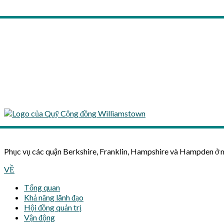
Phục vụ các quận Berkshire, Franklin, Hampshire và Hampden ở 
VỀ
Tổng quan
Khả năng lãnh đạo
Hội đồng quản trị
Vận động