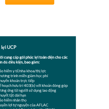
 lợi UCP
ôi cung cấp gói phúc lợi toàn diện cho các
ên đủ điều kiện, bao gồm:
ảo hiểm y tế/nha khoa/thị lực
hương trình miễn giảm học phí
huyển khoản trực tiếp
ế hoạch hưu trí 403(b) với khoản đóng góp
ương ứng từ người sử dụng lao động
huyết tật dài hạn
ảo hiểm nhân thọ
uyền lợi tự nguyện của AFLAC