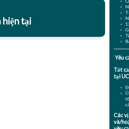
C
N
T
N
 hiện tại
1
G
Tà
B
Yêu c
Tất cả
tại UC
Đ
Ủ
tô
c
Các vị
và/hoặ
yêu cầ