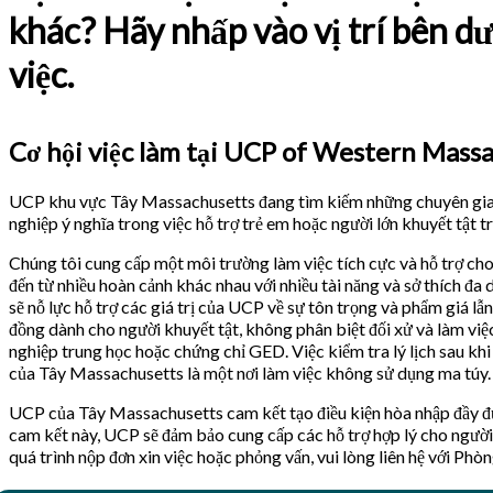
khác? Hãy nhấp vào vị trí bên d
việc.
Cơ hội việc làm tại UCP of Western Massa
UCP khu vực Tây Massachusetts đang tìm kiếm những chuyên gia t
nghiệp ý nghĩa trong việc hỗ trợ trẻ em hoặc người lớn khuyết tật 
Chúng tôi cung cấp một môi trường làm việc tích cực và hỗ trợ ch
đến từ nhiều hoàn cảnh khác nhau với nhiều tài năng và sở thích đa 
sẽ nỗ lực hỗ trợ các giá trị của UCP về sự tôn trọng và phẩm giá lẫ
đồng dành cho người khuyết tật, không phân biệt đối xử và làm việc 
nghiệp trung học hoặc chứng chỉ GED. Việc kiểm tra lý lịch sau khi
của Tây Massachusetts là một nơi làm việc không sử dụng ma túy.
UCP của Tây Massachusetts cam kết tạo điều kiện hòa nhập đầy đủ 
cam kết này, UCP sẽ đảm bảo cung cấp các hỗ trợ hợp lý cho người 
quá trình nộp đơn xin việc hoặc phỏng vấn, vui lòng liên hệ với Ph