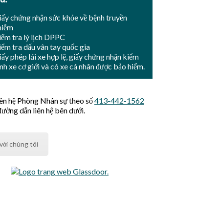
iấy chứng nhận sức khỏe về bệnh truyền
hiễm
iểm tra lý lịch DPPC
iểm tra dấu vân tay quốc gia
iấy phép lái xe hợp lệ, giấy chứng nhận kiểm
ịnh xe cơ giới và có xe cá nhân được bảo hiểm.
liên hệ Phòng Nhân sự theo số
413-442-1562
ường dẫn liên hệ bên dưới.
 với chúng tôi