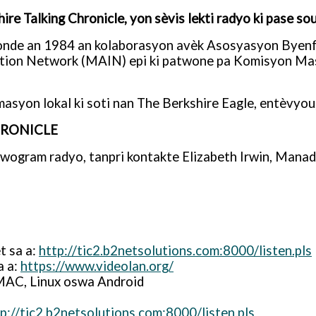
e Talking Chronicle, yon sèvis lekti radyo ki pase 
fonde an 1984 an kolaborasyon avèk Asosyasyon Byenf
ation Network (MAIN) epi ki patwone pa Komisyon Mas
syon lokal ki soti nan The Berkshire Eagle, entèvyou, f
HRONICLE
pwogram radyo, tanpri kontakte Elizabeth Irwin, Manad
t sa a:
http://tic2.b2netsolutions.com:8000/listen.pls
a a:
https://www.videolan.org/
MAC, Linux oswa Android
p://tic2.b2netsolutions.com:8000/listen.pls