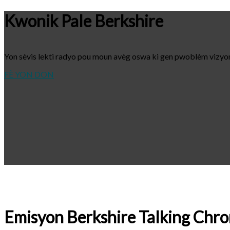
Kwonik Pale Berkshire
Yon sèvis lekti radyo pou moun avèg oswa ki gen pwoblèm vizyo
FÈ YON DON
Emisyon Berkshire Talking Chr