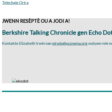
Telechaje Orè a
JWENN RESÈPTÈ OU A JODI A!
Berkshire Talking Chronicle gen Echo Do
Kontakte Elizabeth Irwin nan
eirwin@ucpwma.org
oubyen rele n