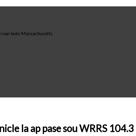
n nan lwès Massachusetts
onicle la ap pase sou WRRS 104.