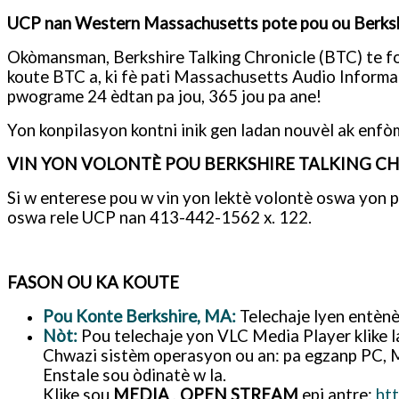
UCP nan Western Massachusetts pote pou ou Berkshir
Okòmansman, Berkshire Talking Chronicle (BTC) te 
koute BTC a, ki fè pati Massachusetts Audio Inform
pwograme 24 èdtan pa jou, 365 jou pa ane!
Yon konpilasyon kontni inik gen ladan nouvèl ak enfòma
VIN YON VOLONTÈ POU BERKSHIRE TALKING C
Si w enterese pou w vin yon lektè volontè oswa yon 
oswa rele UCP nan 413-442-1562 x. 122.
FASON OU KA KOUTE
Pou Konte Berkshire, MA:
Telechaje lyen entènè
Nòt:
Pou telechaje yon VLC Media Player klike l
Chwazi sistèm operasyon ou an: pa egzanp PC, 
Enstale sou òdinatè w la.
Klike sou
MEDIA
,
OPEN STREAM
epi antre:
htt