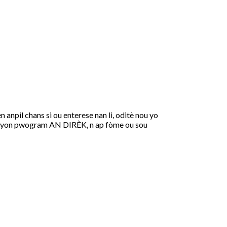
 anpil chans si ou enterese nan li, oditè nou yo
vle yon pwogram AN DIRÈK, n ap fòme ou sou