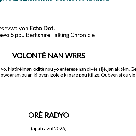
resevwa yon
Echo Dot.
wo 5 pou Berkshire Talking Chronicle
VOLONTÈ NAN WRRS
. Natirèlman, oditè nou yo enterese nan divès sijè, jan ak tèm. Gen
 pwogram ou an ki byen izole e ki pare pou itilize. Oubyen si ou 
ORÈ RADYO
(apati avril 2026)