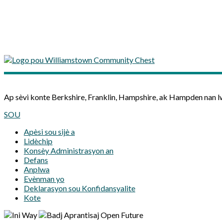
Ap sèvi konte Berkshire, Franklin, Hampshire, ak Hampden nan 
SOU
Apèsi sou sijè a
Lidèchip
Konsèy Administrasyon an
Defans
Anplwa
Evènman yo
Deklarasyon sou Konfidansyalite
Kote