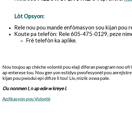
Lòt Opsyon:
Rele nou pou mande enfòmasyon sou kijan pou 
Koute pa telefòn: Rele 605-475-0129, peze nime
Frè telefòn ka aplike.
Nou toujou ap chèche volontè pou elaji diferan pwogram nou ofri yo
ap enterese tou. Nou gen yon estidyo pwofesyonèl pou anrejistre
kijan pou pwodui epi difize li tou! Liv, mizik oswa pale.
Ou nonmen l, n ap ede w kreye l.
Aplikasyon pou Volontè