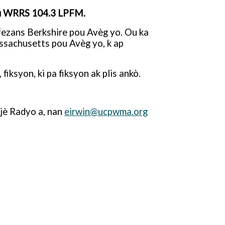
sou WRRS 104.3 LPFM.
ezans Berkshire pou Avèg yo. Ou ka
sachusetts pou Avèg yo, k ap
iksyon, ki pa fiksyon ak plis ankò.
jè Radyo a, nan
eirwin@ucpwma.org