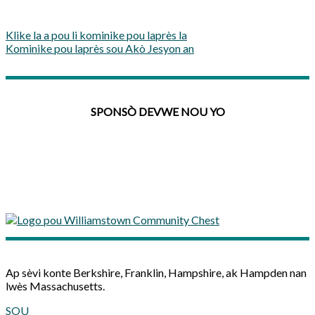
Klike la a pou li kominike pou laprès la
Kominike pou laprès sou Akò Jesyon an
SPONSÒ DEVWE NOU YO
Ap sèvi konte Berkshire, Franklin, Hampshire, ak Hampden nan
lwès Massachusetts.
SOU