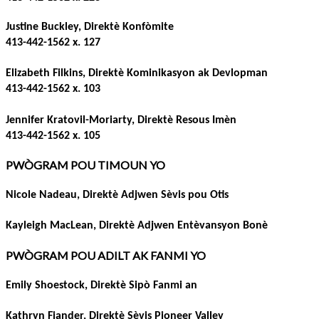
Justine Buckley, Direktè Konfòmite
413-442-1562 x. 127
Elizabeth Filkins, Direktè Kominikasyon ak Devlopman
413-442-1562 x. 103
Jennifer Kratovil-Moriarty, Direktè Resous Imèn
413-442-1562 x. 105
PWÒGRAM POU TIMOUN YO
Nicole Nadeau, Direktè Adjwen Sèvis pou Otis
Kayleigh MacLean, Direktè Adjwen Entèvansyon Bonè
PWÒGRAM POU ADILT AK FANMI YO
Emily Shoestock, Direktè Sipò Fanmi an
Kathryn Fiander, Direktè Sèvis Pioneer Valley