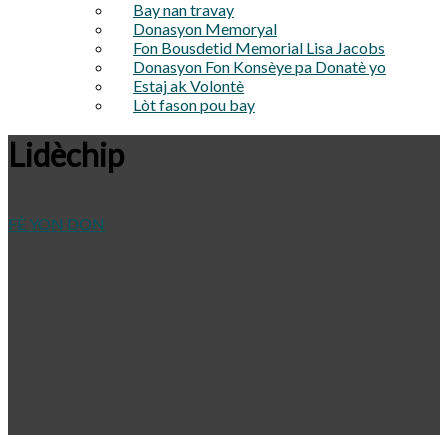
Bay nan travay
Donasyon Memoryal
Fon Bousdetid Memorial Lisa Jacobs
Donasyon Fon Konsèye pa Donatè yo
Estaj ak Volontè
Lòt fason pou bay
Lidèchip
FÈ YON DON