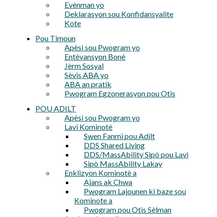
Evènman yo
Deklarasyon sou Konfidansyalite
Kote
Pou Timoun
Apèsi sou Pwogram yo
Entèvansyon Bonè
Jèrm Sosyal
Sèvis ABA yo
ABA an pratik
Pwogram Egzonerasyon pou Otis
POU ADILT
Apèsi sou Pwogram yo
Lavi Kominotè
Swen Fanmi pou Adilt
DDS Shared Living
DDS/MassAbility Sipò pou Lavi
Sipò MassAbility Lakay
Enklizyon Kominotè a
Ajans ak Chwa
Pwogram Lajounen ki baze sou
Kominote a
Pwogram pou Otis Sèlman