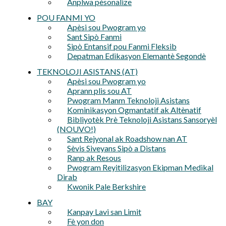
Anplwa pèsonalize
POU FANMI YO
Apèsi sou Pwogram yo
Sant Sipò Fanmi
Sipò Entansif pou Fanmi Fleksib
Depatman Edikasyon Elemantè Segondè
TEKNOLOJI ASISTANS (AT)
Apèsi sou Pwogram yo
Aprann plis sou AT
Pwogram Manm Teknoloji Asistans
Kominikasyon Ogmantatif ak Altènatif
Bibliyotèk Prè Teknoloji Asistans Sansoryèl
(NOUVO!)
Sant Rejyonal ak Roadshow nan AT
Sèvis Siveyans Sipò a Distans
Ranp ak Resous
Pwogram Reyitilizasyon Ekipman Medikal
Dirab
Kwonik Pale Berkshire
BAY
Kanpay Lavi san Limit
Fè yon don