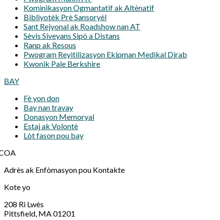
Kominikasyon Ogmantatif ak Altènatif
Bibliyotèk Prè Sansoryèl
Sant Rejyonal ak Roadshow nan AT
Sèvis Siveyans Sipò a Distans
Ranp ak Resous
Pwogram Reyitilizasyon Ekipman Medikal Dirab
Kwonik Pale Berkshire
BAY
Fè yon don
Bay nan travay
Donasyon Memoryal
Estaj ak Volontè
Lòt fason pou bay
Adrès ak Enfòmasyon pou Kontakte
Kote yo
208 Ri Lwès
Pittsfield, MA 01201