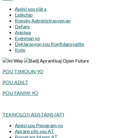
Apèsi sou sijè a
Lidèchip
Konsèy Administrasyon an
Defans
Anplwa
Evènman yo
Deklarasyon sou Konfidansyalite
Kote
POU TIMOUN YO
POU ADILT
POU FANMI YO
TEKNOLOJI ASISTANS (AT)
Apèsi sou Pwogram yo
Aprann plis sou AT
Pwogram Manm AT