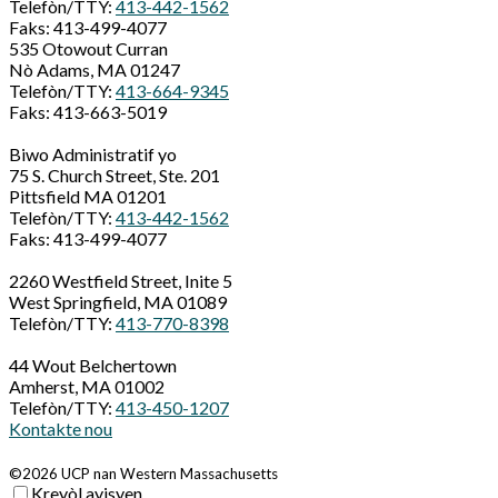
Telefòn/TTY:
413-442-1562
Faks: 413-499-4077
535 Otowout Curran
Nò Adams, MA 01247
Telefòn/TTY:
413-664-9345
Faks: 413-663-5019
Biwo Administratif yo
75 S. Church Street, Ste. 201
Pittsfield MA 01201
Telefòn/TTY:
413-442-1562
Faks: 413-499-4077
2260 Westfield Street, Inite 5
West Springfield, MA 01089
Telefòn/TTY:
413-770-8398
44 Wout Belchertown
Amherst, MA 01002
Telefòn/TTY:
413-450-1207
Kontakte nou
©2026 UCP nan Western Massachusetts
Kreyòl ayisyen