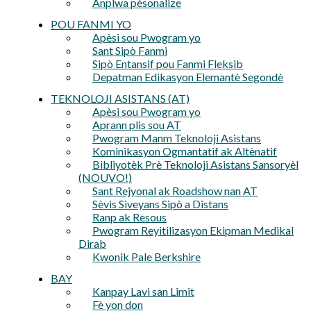
Anplwa pèsonalize
POU FANMI YO
Apèsi sou Pwogram yo
Sant Sipò Fanmi
Sipò Entansif pou Fanmi Fleksib
Depatman Edikasyon Elemantè Segondè
TEKNOLOJI ASISTANS (AT)
Apèsi sou Pwogram yo
Aprann plis sou AT
Pwogram Manm Teknoloji Asistans
Kominikasyon Ogmantatif ak Altènatif
Bibliyotèk Prè Teknoloji Asistans Sansoryèl
(NOUVO!)
Sant Rejyonal ak Roadshow nan AT
Sèvis Siveyans Sipò a Distans
Ranp ak Resous
Pwogram Reyitilizasyon Ekipman Medikal
Dirab
Kwonik Pale Berkshire
BAY
Kanpay Lavi san Limit
Fè yon don