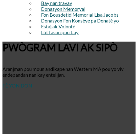
Bay nan travay
Donasyon Memoryal
Fon Bousdetid Memorial Lisa Jacobs
Donasyon Fon Konsèye pa Donatè yo
Estaj ak Volontè
Lòt fason pou bay
PWÒGRAM LAVI AK SIPÒ
Aranjman pou moun andikape nan Western MA pou yo viv
endepandan nan kay entelijan.
FÈ YON DON