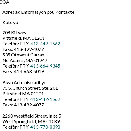
Adrès ak Enfòmasyon pou Kontakte
Kote yo
208 Ri Lwès
Pittsfield, MA 01201
Telefòn/TTY:
413-442-1562
Faks: 413-499-4077
535 Otowout Curran
Nò Adams, MA 01247
Telefòn/TTY:
413-664-9345
Faks: 413-663-5019
Biwo Administratif yo
75 S. Church Street, Ste. 201
Pittsfield MA 01201
Telefòn/TTY:
413-442-1562
Faks: 413-499-4077
2260 Westfield Street, Inite 5
West Springfield, MA 01089
Telefòn/TTY:
413-770-8398