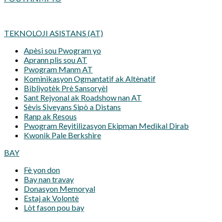
TEKNOLOJI ASISTANS (AT)
Apèsi sou Pwogram yo
Aprann plis sou AT
Pwogram Manm AT
Kominikasyon Ogmantatif ak Altènatif
Bibliyotèk Prè Sansoryèl
Sant Rejyonal ak Roadshow nan AT
Sèvis Siveyans Sipò a Distans
Ranp ak Resous
Pwogram Reyitilizasyon Ekipman Medikal Dirab
Kwonik Pale Berkshire
BAY
Fè yon don
Bay nan travay
Donasyon Memoryal
Estaj ak Volontè
Lòt fason pou bay