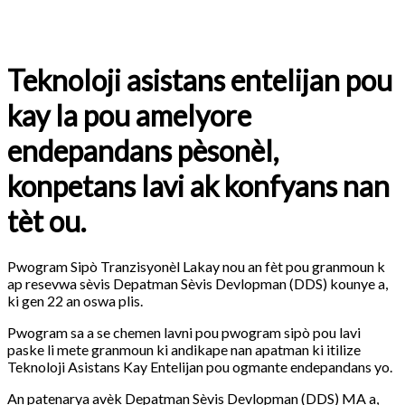
Teknoloji asistans entelijan pou
kay la pou amelyore
endepandans pèsonèl,
konpetans lavi ak konfyans nan
tèt ou.
Pwogram Sipò Tranzisyonèl Lakay nou an fèt pou granmoun k
ap resevwa sèvis Depatman Sèvis Devlopman (DDS) kounye a,
ki gen 22 an oswa plis.
Pwogram sa a se chemen lavni pou pwogram sipò pou lavi
paske li mete granmoun ki andikape nan apatman ki itilize
Teknoloji Asistans Kay Entelijan pou ogmante endepandans yo.
An patenarya avèk Depatman Sèvis Devlopman (DDS) MA a,