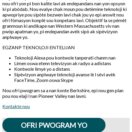
nou ofri yon pi bon kalite lavi ak endepandans nan yon opsyon
ki pi abòdab. Nou evalye chak moun pou detèmine teknoloji ki
apwopriye pou sipòte bezwen lavi chak jou yo epi answit nou
ofri fòmasyon konplè sou konpetans lavi. Objektif la se pèmèt
granmoun ki andikape nan Western Massachusetts viv nan
pwòp apatman yo, pi endepandan avèk sipò ak sipèvizyon
anplwaye yo.
EGZANP TEKNOLOJI ENTELIJAN
Teknoloji Alexa pou kontwole tanperati chanm nan
Limen oswa etenn televizyon ak radyo a adistans
Kontwole limyè yo a distans
Sipèvizyon anplwaye teknoloji avanse lè l sèvi avèk
FaceTime, Zoom oswa Skype
Nou ofri pwogram sa a nan konte Berkshire, epi nou gen plan
pou nou elaji l nan Pioneer Valley nan lavni.
Kontakte nou
OFRI PWOGRAM YO