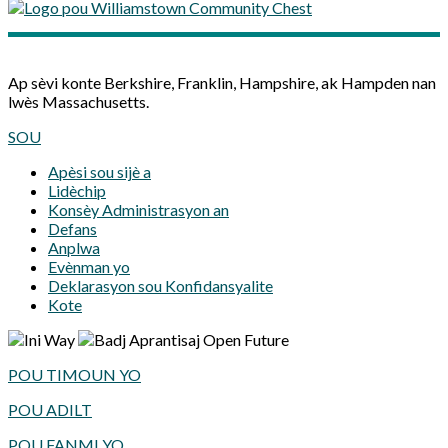
Ap sèvi konte Berkshire, Franklin, Hampshire, ak Hampden nan
lwès Massachusetts.
SOU
Apèsi sou sijè a
Lidèchip
Konsèy Administrasyon an
Defans
Anplwa
Evènman yo
Deklarasyon sou Konfidansyalite
Kote
POU TIMOUN YO
POU ADILT
POU FANMI YO