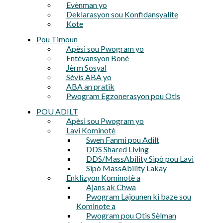
Evènman yo
Deklarasyon sou Konfidansyalite
Kote
Pou Timoun
Apèsi sou Pwogram yo
Entèvansyon Bonè
Jèrm Sosyal
Sèvis ABA yo
ABA an pratik
Pwogram Egzonerasyon pou Otis
POU ADILT
Apèsi sou Pwogram yo
Lavi Kominotè
Swen Fanmi pou Adilt
DDS Shared Living
DDS/MassAbility Sipò pou Lavi
Sipò MassAbility Lakay
Enklizyon Kominotè a
Ajans ak Chwa
Pwogram Lajounen ki baze sou
Kominote a
Pwogram pou Otis Sèlman