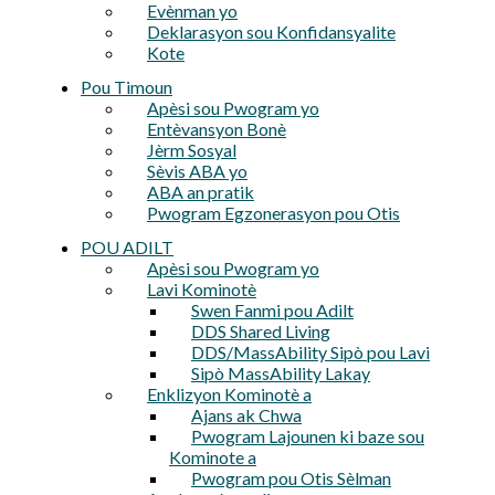
Evènman yo
Deklarasyon sou Konfidansyalite
Kote
Pou Timoun
Apèsi sou Pwogram yo
Entèvansyon Bonè
Jèrm Sosyal
Sèvis ABA yo
ABA an pratik
Pwogram Egzonerasyon pou Otis
POU ADILT
Apèsi sou Pwogram yo
Lavi Kominotè
Swen Fanmi pou Adilt
DDS Shared Living
DDS/MassAbility Sipò pou Lavi
Sipò MassAbility Lakay
Enklizyon Kominotè a
Ajans ak Chwa
Pwogram Lajounen ki baze sou
Kominote a
Pwogram pou Otis Sèlman