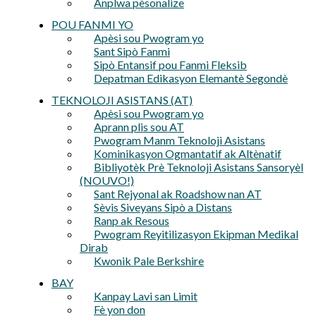
Anplwa pèsonalize
POU FANMI YO
Apèsi sou Pwogram yo
Sant Sipò Fanmi
Sipò Entansif pou Fanmi Fleksib
Depatman Edikasyon Elemantè Segondè
TEKNOLOJI ASISTANS (AT)
Apèsi sou Pwogram yo
Aprann plis sou AT
Pwogram Manm Teknoloji Asistans
Kominikasyon Ogmantatif ak Altènatif
Bibliyotèk Prè Teknoloji Asistans Sansoryèl
(NOUVO!)
Sant Rejyonal ak Roadshow nan AT
Sèvis Siveyans Sipò a Distans
Ranp ak Resous
Pwogram Reyitilizasyon Ekipman Medikal
Dirab
Kwonik Pale Berkshire
BAY
Kanpay Lavi san Limit
Fè yon don