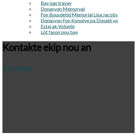
Bay nan travay
Donasyon Memoryal
Fon Bousdetid Memorial Lisa Jacobs
Donasyon Fon Konsèye pa Donatè yo
Estaj ak Volontè
Lòt fason pou bay
Kontakte ekip nou an
FÈ YON DON