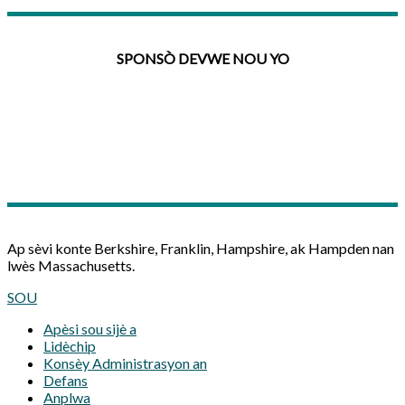
SPONSÒ DEVWE NOU YO
Ap sèvi konte Berkshire, Franklin, Hampshire, ak Hampden nan
lwès Massachusetts.
SOU
Apèsi sou sijè a
Lidèchip
Konsèy Administrasyon an
Defans
Anplwa