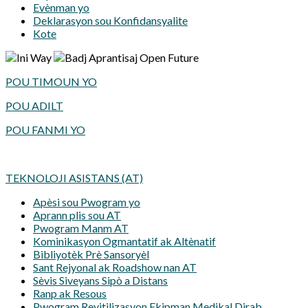
Evènman yo
Deklarasyon sou Konfidansyalite
Kote
POU TIMOUN YO
POU ADILT
POU FANMI YO
TEKNOLOJI ASISTANS (AT)
Apèsi sou Pwogram yo
Aprann plis sou AT
Pwogram Manm AT
Kominikasyon Ogmantatif ak Altènatif
Bibliyotèk Prè Sansoryèl
Sant Rejyonal ak Roadshow nan AT
Sèvis Siveyans Sipò a Distans
Ranp ak Resous
Pwogram Reyitilizasyon Ekipman Medikal Dirab