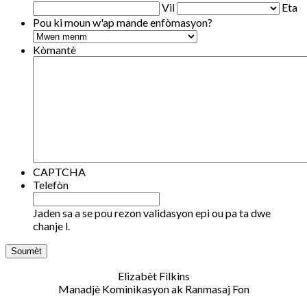
Vil
Eta
Pou ki moun w'ap mande enfòmasyon?
Kòmantè
CAPTCHA
Telefòn
Jaden sa a se pou rezon validasyon epi ou pa ta dwe
chanje l.
Elizabèt Filkins
Manadjè Kominikasyon ak Ranmasaj Fon