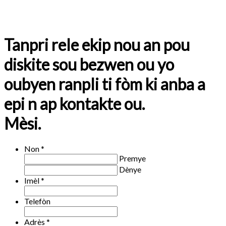
Tanpri rele ekip nou an pou
diskite sou bezwen ou yo
oubyen ranpli ti fòm ki anba a
epi n ap kontakte ou.
Mèsi.
Non
*
Premye
Dènye
Imèl
*
Telefòn
Adrès
*