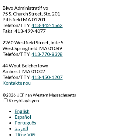
Biwo Administratif yo
75 S. Church Street, Ste. 201
Pittsfield MA 01201
Telefòn/TTY:
413-442-1562
Faks: 413-499-4077
2260 Westfield Street, Inite 5
West Springfield, MA 01089
Telefòn/TTY:
413-770-8398
44 Wout Belchertown
Amherst, MA 01002
Telefòn/TTY:
413-450-1207
Kontakte nou
©2026 UCP nan Western Massachusetts
Kreyòl ayisyen
English
Español
Português
العربية‏
Tiếng Việt