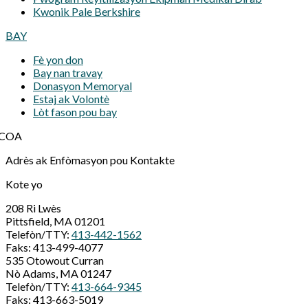
Kwonik Pale Berkshire
BAY
Fè yon don
Bay nan travay
Donasyon Memoryal
Estaj ak Volontè
Lòt fason pou bay
Adrès ak Enfòmasyon pou Kontakte
Kote yo
208 Ri Lwès
Pittsfield, MA 01201
Telefòn/TTY:
413-442-1562
Faks: 413-499-4077
535 Otowout Curran
Nò Adams, MA 01247
Telefòn/TTY:
413-664-9345
Faks: 413-663-5019