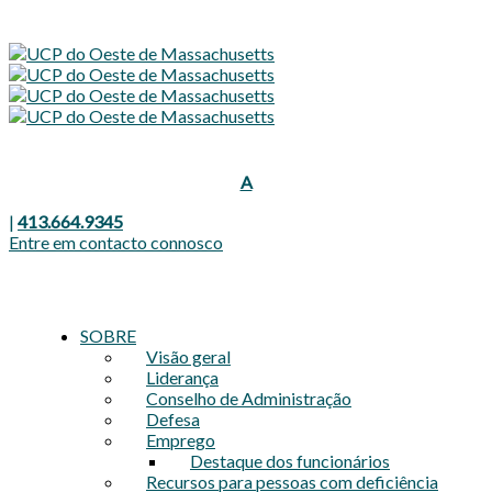
Diminuir
Redefinir
Aumentar
A
o
o
o
tamanho
tamanho
da
|
413.664.9345
tamanho
fonte.
da
Entre em contacto connosco
da
fonte.
fonte.
SOBRE
Visão geral
Liderança
Conselho de Administração
Defesa
Emprego
Destaque dos funcionários
Recursos para pessoas com deficiência