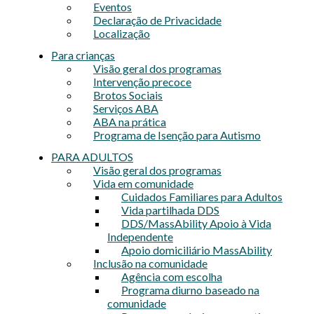
Eventos
Declaração de Privacidade
Localização
Para crianças
Visão geral dos programas
Intervenção precoce
Brotos Sociais
Serviços ABA
ABA na prática
Programa de Isenção para Autismo
PARA ADULTOS
Visão geral dos programas
Vida em comunidade
Cuidados Familiares para Adultos
Vida partilhada DDS
DDS/MassAbility Apoio à Vida
Independente
Apoio domiciliário MassAbility
Inclusão na comunidade
Agência com escolha
Programa diurno baseado na
comunidade