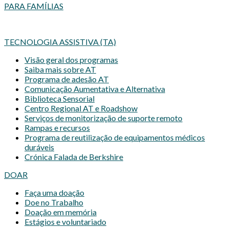
PARA FAMÍLIAS
TECNOLOGIA ASSISTIVA (TA)
Visão geral dos programas
Saiba mais sobre AT
Programa de adesão AT
Comunicação Aumentativa e Alternativa
Biblioteca Sensorial
Centro Regional AT e Roadshow
Serviços de monitorização de suporte remoto
Rampas e recursos
Programa de reutilização de equipamentos médicos
duráveis
Crónica Falada de Berkshire
DOAR
Faça uma doação
Doe no Trabalho
Doação em memória
Estágios e voluntariado