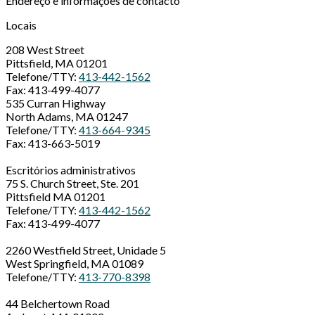
Endereço e informações de contacto
Locais
208 West Street
Pittsfield, MA 01201
Telefone/TTY:
413-442-1562
Fax: 413-499-4077
535 Curran Highway
North Adams, MA 01247
Telefone/TTY:
413-664-9345
Fax: 413-663-5019
Escritórios administrativos
75 S. Church Street, Ste. 201
Pittsfield MA 01201
Telefone/TTY:
413-442-1562
Fax: 413-499-4077
2260 Westfield Street, Unidade 5
West Springfield, MA 01089
Telefone/TTY:
413-770-8398
44 Belchertown Road