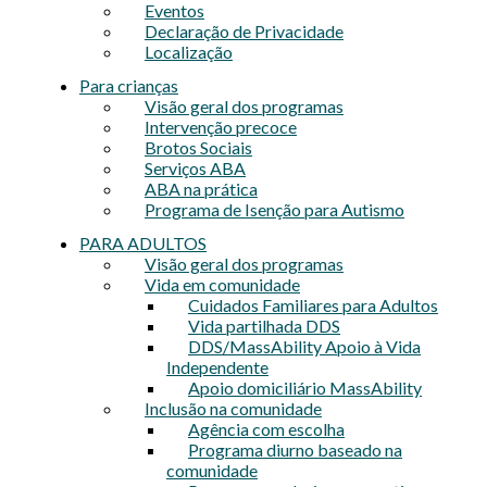
Eventos
Declaração de Privacidade
Localização
Para crianças
Visão geral dos programas
Intervenção precoce
Brotos Sociais
Serviços ABA
ABA na prática
Programa de Isenção para Autismo
PARA ADULTOS
Visão geral dos programas
Vida em comunidade
Cuidados Familiares para Adultos
Vida partilhada DDS
DDS/MassAbility Apoio à Vida
Independente
Apoio domiciliário MassAbility
Inclusão na comunidade
Agência com escolha
Programa diurno baseado na
comunidade