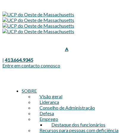
Diminuir
Redefinir
Aumentar
A
o
o
o
tamanho
tamanho
da
|
413.664.9345
tamanho
fonte.
da
Entre em contacto connosco
da
fonte.
fonte.
SOBRE
Visão geral
Liderança
Conselho de Administração
Defesa
Emprego
Destaque dos funcionários
Recursos para pessoas com deficiência